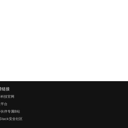
情链接
亭科技官网
众平台
亭伙伴专属B站
 Stack安全社区