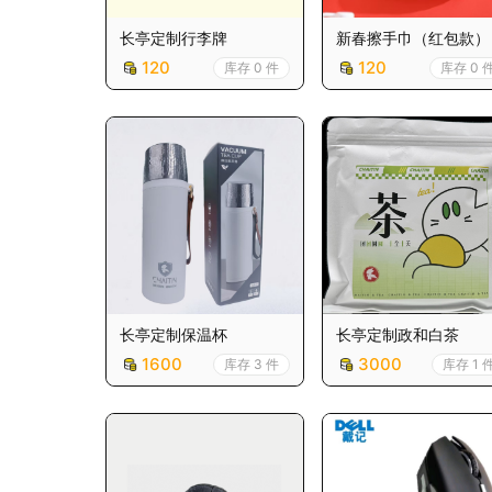
长亭定制行李牌
新春擦手巾（红包款）
120
120
库存 0 件
库存 0 
长亭定制保温杯
长亭定制政和白茶
1600
3000
库存 3 件
库存 1 