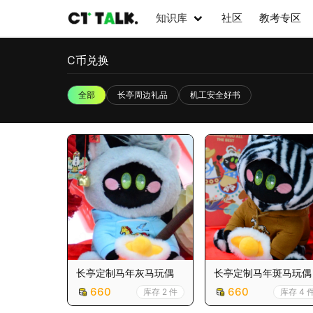
知识库
社区
教考专区
C币兑换
全部
长亭周边礼品
机工安全好书
长亭定制马年灰马玩偶
长亭定制马年斑马玩偶
660
660
库存 2 件
库存 4 