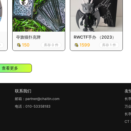
夺旗猫扑克牌
RWCTF手办 （2023）
150
1599
件
库存 0 件
库存 1 件
查看更多
联系我们
友
邮箱：partner@chaitin.com
长
电话：010-53358183
万
长
CT