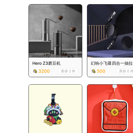
Hero Z3磨豆机
幻响小飞碟四合一抽拉
充线
3200
500
库存 2 件
库存 0 