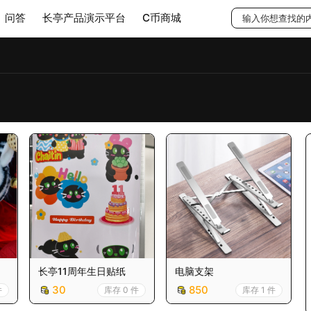
问答
长亭产品演示平台
C币商城
长亭11周年生日贴纸
电脑支架
30
850
件
库存 0 件
库存 1 件