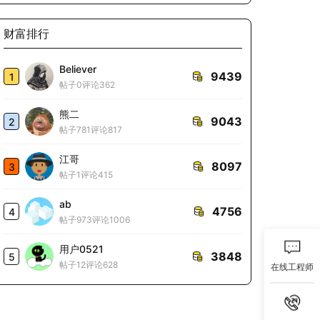
财富排行
Believer
9439
1
帖子0
评论362
熊二
9043
2
帖子781
评论817
江哥
8097
3
帖子1
评论415
ab
4756
4
帖子973
评论1006
用户0521
3848
5
帖子12
评论628
在线工程师