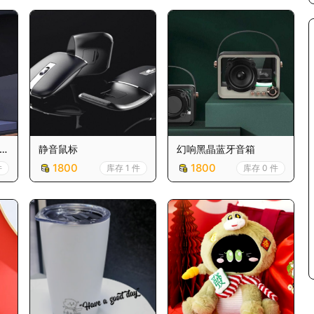
快
静音鼠标
幻响黑晶蓝牙音箱
1800
1800
件
库存 1 件
库存 0 件