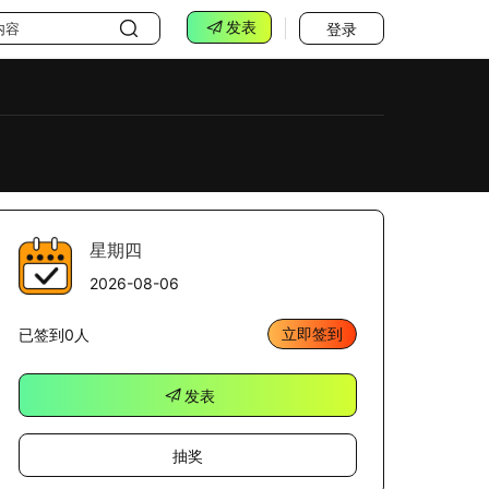
发表
登录
星期四
2026-08-06
立即签到
已签到0人
发表
抽奖