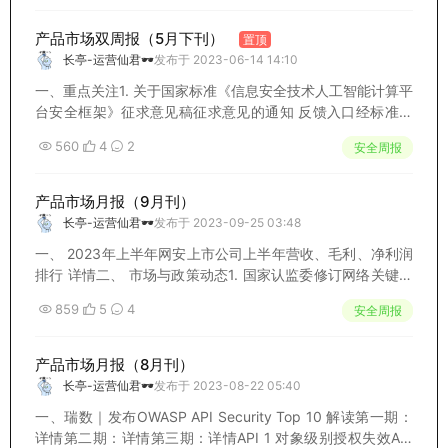
产品市场双周报（5月下刊）
置顶
长亭-运营仙君🕶️
发布于 2023-06-14 14:10
一、重点关注1. 关于国家标准《信息安全技术人工智能计算平
台安全框架》征求意见稿征求意见的通知 反馈入口经标准编
制单位的辛勤努力，现已形成国家标准《信息安全技术 人工
560
4
2
安全周报
智能计算平台安全框架》征求意见稿。为确保标准质量，信安
标委秘书处面向社会广泛征求意见。并将...
产品市场月报（9月刊）
长亭-运营仙君🕶️
发布于 2023-09-25 03:48
一、 2023年上半年网安上市公司上半年营收、毛利、净利润
排行 详情二、 市场与政策动态1. 国家认监委修订网络关键设
备和网络安全专用产品安全认证实施规则 详情文件规定了
859
5
4
安全周报
《网络关键设备和网络安全专用产品目录》中的产品实施认证
的基本原则和要求。2.《信息...
产品市场月报（8月刊）
长亭-运营仙君🕶️
发布于 2023-08-22 05:40
一、瑞数｜发布OWASP API Security Top 10 解读第一期：
详情第二期：详情第三期：详情API 1 对象级别授权失效API