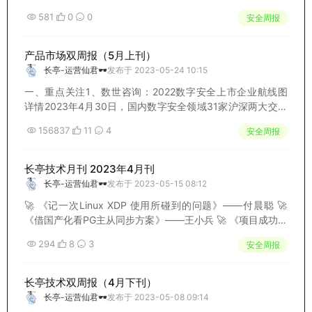
6 不受限访问敏感业务API 2 认证失效API 7 服务端请求伪造A
581
0
0
安全周报
PI 3 对象属性级别授权失效API 8 安...
产品市场双周报（5月上刊）
长亭-运营仙君🕶️
发布于 2023-05-24 10:15
一、重点关注1、数世咨询：2022数字安全上市企业航线图
详情2023年4月30日，国内数字安全领域31家沪深两大交易
所上市公司2022年度财报全部发布。本报告延续去年财报中
156837
11
4
安全周报
的十项重要指标，对数字安全产业2022年度的基本现状和发
展变化进行分析和解读。概况...
长亭技术月刊 2023年4月刊
长亭-运营仙君🕶️
发布于 2023-05-15 08:12
🚀️ 《记一次Linux XDP 使用所碰到的问题》——付晨聪 🚀️
《借国产化看PG主从同步方案》——王小兵 🚀️ 《项目成功七
步法》——赵仰梅 🚀️ 《产品经理加入一个没有过产品经理的
294
8
3
安全周报
团队经历分享》——王艳群
长亭技术双周报（4月下刊）
长亭-运营仙君🕶️
发布于 2023-05-08 09:14