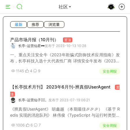
社区
最新
推荐
浏览量
产品市场月报（10月刊）
置顶
长亭-运营仙君🕶️
发布于 2023-10-13 10:28
一、重点关注安全牛《2023年欺骗式防御技术应用指南》发
布，长亭科技入选十大代表性厂商 详情安全牛发布《2023年
欺骗防御技术应用指南》，综合调研了27家国内提供欺骗防
1145
4
9
安全周报
御技术产品和服务的供应商，覆盖蜜罐/蜜网、移动目标防御
（MTD）、拟态防御等典型欺骗式防...
【长亭技术月刊】 2023年6月刊-辨真假UserAgent
置
顶
长亭-运营仙子🧚‍♀️。
发布于 2023-07-19 06:21
《辨真假UserAgent》 胡鑫越 （本期最佳🎉🎉🎉） 《基于 R
edis 实现的消息队列》 林伟俊《TypeScript 与运行时类型检
查实践》 王德龙《ClickHouse 在 API 产品的应用实践》 黄
1006
6
7
安全周报
志伟本期 “最佳文章” 来自长亭谛听团队 ，...