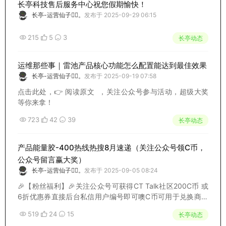
长亭科技售后服务中心祝您假期愉快！
长亭-运营仙子🧚‍♀️。
发布于 2025-09-29 06:15
215
5
3
长亭动态
运维那些事｜雷池产品核心功能怎么配置能达到最佳效果
长亭-运营仙子🧚‍♀️。
发布于 2025-09-19 07:58
点击此处，👉 阅读原文 ，关注公众号参与活动，超级大奖
等你来拿！
723
42
39
长亭动态
产品能量胶-400热线热搜8月速递（关注公众号领C币，
公众号留言赢大奖）
长亭-运营仙子🧚‍♀️。
发布于 2025-09-05 08:24
🎉【粉丝福利】🎉关注公众号可获得CT Talk社区200C币 或
6折优惠券直接后台私信用户编号即可噢C币可用于兑换商城
礼品蓝牙耳机、体重秤筋膜枪、手办积木应有尽有……复制链
519
24
15
长亭动态
接点击看看吧👀👉https://bbs.chaitin.cn/mall🎉【盖楼狂