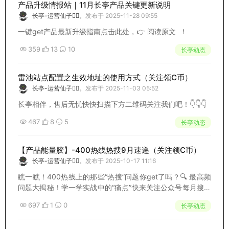
产品升级情报站｜11月长亭产品关键更新说明
长亭-运营仙子🧚‍♀️。
发布于 2025-11-28 09:55
一键get产品最新升级指南点击此处，👉 阅读原文 ！
359
13
10
长亭动态
雷池站点配置之生效地址的使用方式（关注领C币）
长亭-运营仙子🧚‍♀️。
发布于 2025-11-03 05:52
长亭相伴，售后无忧快快扫描下方二维码关注我们吧！👇👇👇
467
8
5
长亭动态
【产品能量胶】-400热线热搜9月速递（关注领C币）
长亭-运营仙子🧚‍♀️。
发布于 2025-10-17 11:16
瞧一瞧！400热线上的那些“热搜”问题你get了吗？🔍 最高频
问题大揭秘！学一学实战中的“痛点”快来关注公众号每月搜集
热点问题供大家参考学习长亭相伴，售后无忧快快扫描下方二
697
1
0
长亭动态
维码关注我们吧！👇👇👇