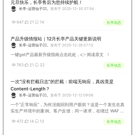
元旦快乐，长亭售后为您持续护航！
长亭-运营仙子🧚‍♀️。
发布于 2025-12-30 07:54
647
21
14
长亭动态
产品升级情报站｜12月长亭产品关键更新说明
长亭-运营仙子🧚‍♀️。
发布于 2025-12-26 07:13
一键get产品最新升级指南点击此处，👉 阅读原文 ！
763
21
22
长亭动态
一次“没有拦截日志”的拦截：前端无响应，真凶竟是
Content-Length？
长亭-运营仙子🧚‍♀️。
发布于 2025-12-12 09:08
一个“正常响应”，为何没能回到用户眼前？这是一个发生在真
实生产环境中的案例。客户反馈：同一请求，在绕过 WAF 时
可正常响应；一旦接入 WAF，前端却迟迟无法收到响应页
472
14
13
长亭动态
面。进一步抓包发现：WAF 实际上已经成功接收并处理了该
请求，日志显示一切正常，但响应却...