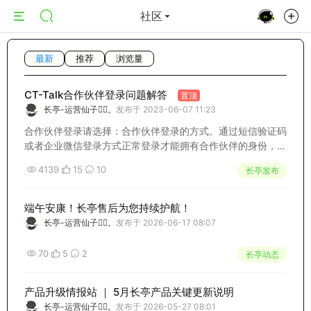
社区
最新
推荐
浏览量
CT-Talk合作伙伴登录问题解答
置顶
长亭-运营仙子🧚‍♀️。
发布于 2023-06-07 11:23
合作伙伴登录请选择：合作伙伴登录的方式。通过短信验证码
或者企业微信登录方式正常登录才能拥有合作伙伴的身份，查
看合作伙伴资料。一、合作伙伴使用手机号成功登录，需要注
4139
15
10
长亭发布
意以下几点：(1) 第一步：需要确认你的公司是否完成了认证
注册，如果未完成注册，需要申请注册，...
端午安康！长亭售后为您持续护航！
长亭-运营仙子🧚‍♀️。
发布于 2026-06-17 08:07
70
5
2
长亭动态
产品升级情报站 ｜ 5月长亭产品关键更新说明
长亭-运营仙子🧚‍♀️。
发布于 2026-05-27 08:01