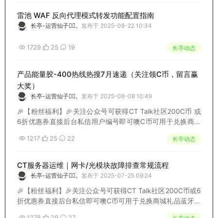
欢...
雷池 WAF 反向代理模式转发功能配置指南
长亭-运营仙子🧚‍♀️。
发布于 2025-08-22 10:34
1729
25
19
长亭动态
产品能量胶-400热线热搜7月速递（关注领C币，留言赢
大奖）
长亭-运营仙子🧚‍♀️。
发布于 2025-08-08 10:49
🎉【粉丝福利】🎉关注公众号可获得CT Talk社区200C币 或
6折优惠券直接后台私信用户编号即可噢C币可用于兑换商城
礼品蓝牙耳机、体重秤筋膜枪、手办积木应有尽有……复制链
1217
25
22
长亭动态
接点击看看吧👀👉https://bbs.chaitin.cn/mall🎉【盖楼狂
欢...
CT服务器运维｜网卡/光模块故障排查常规流程
长亭-运营仙子🧚‍♀️。
发布于 2025-07-25 09:24
🎉【粉丝福利】🎉关注公众号可获得CT Talk社区200C币或6
折优惠券直接后台私信即可噢C币可用于兑换商城礼品蓝牙耳
机、体重秤筋膜枪、手办积木应有尽有……复制链接打开看看
1278
29
27