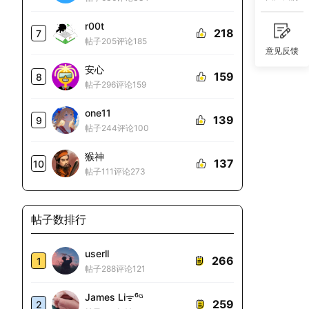
r00t
218
7
帖子205
评论185
意见反馈
安心
159
8
帖子296
评论159
one11
139
9
帖子244
评论100
猴神
137
10
帖子111
评论273
帖子数排行
userll
266
1
帖子288
评论121
James Liᯤ⁶ᴳ
259
2