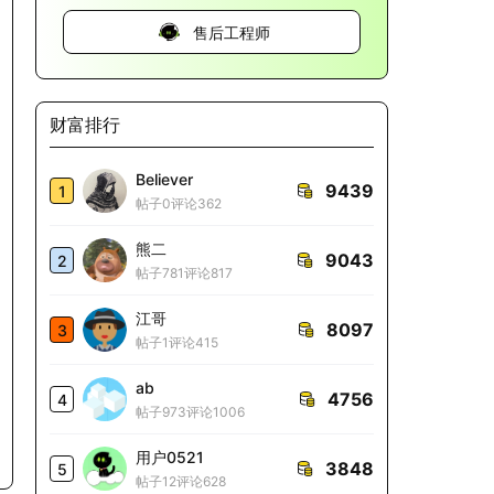
售后工程师
财富排行
Believer
9439
1
帖子0
评论362
熊二
9043
2
帖子781
评论817
江哥
8097
3
帖子1
评论415
ab
4756
4
帖子973
评论1006
用户0521
3848
5
帖子12
评论628