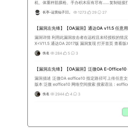
机、体重秤筋膜枪、手办积木应有尽有……复制链接打开看看吧👀👉
1273
29
27
长亭-运营仙子🧚‍♀️。
【漏洞左先锋】【OA漏洞】通达OA v11.5 任意
漏洞详情 利用此漏洞攻击者在远程且未经授权的情况下
284
5
3
佚名
【漏洞左先锋】【OA漏洞】泛微OA E-Office1
漏洞描述 泛微OA eoffice10 指定路径可上传任意文件 /eoffic
版本 泛微 eoffice10 网络空间搜索 搜索语法：eoffice1
2944
4
3
佚名