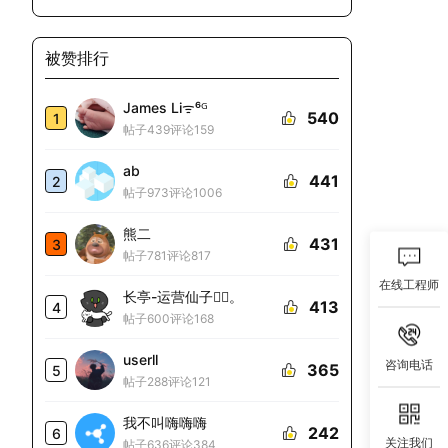
被赞排行
James Liᯤ⁶ᴳ
540
1
帖子439
评论159
ab
441
2
帖子973
评论1006
熊二
431
3
帖子781
评论817
在线工程师
长亭-运营仙子🧚‍♀️。
413
4
帖子600
评论168
userll
咨询电话
365
5
帖子288
评论121
我不叫嗨嗨嗨
242
6
关注我们
帖子636
评论384